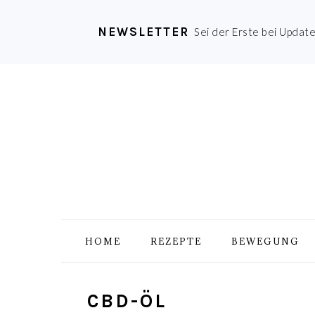
NEWSLETTER
Sei der Erste bei Updat
Zur
Skip
Zur
Zur
Hauptnavigation
to
Hauptsidebar
Fußzeile
springen
main
springen
springen
content
HOME
REZEPTE
BEWEGUNG
CBD-ÖL