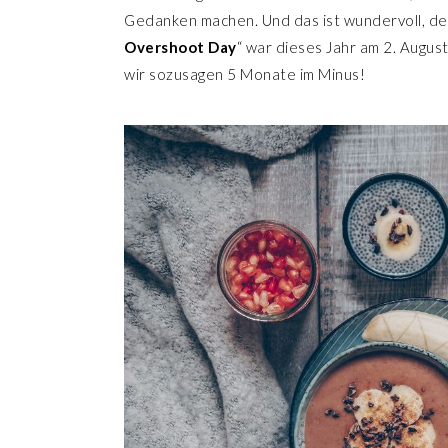
Gedanken machen. Und das ist wundervoll, de
Overshoot Day
“ war dieses Jahr am 2. August
wir sozusagen 5 Monate im Minus!