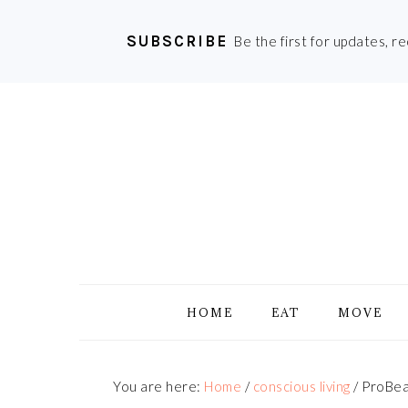
SUBSCRIBE
Be the first for updates, r
Skip
Skip
Skip
Skip
to
to
to
to
primary
main
primary
footer
navigation
content
sidebar
HOME
EAT
MOVE
You are here:
Home
/
conscious living
/
ProBeau