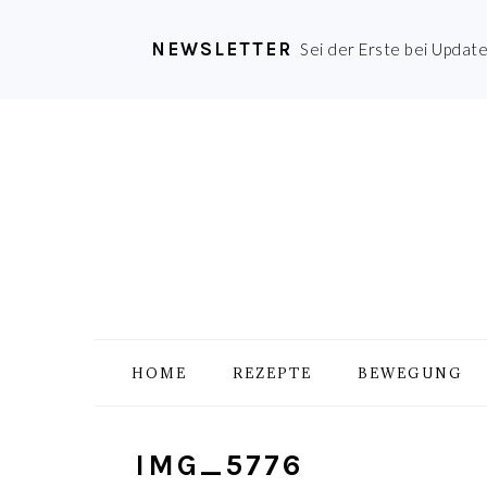
NEWSLETTER
Sei der Erste bei Updat
Zur
Skip
Zur
Zur
Hauptnavigation
to
Hauptsidebar
Fußzeile
springen
main
springen
springen
content
HOME
REZEPTE
BEWEGUNG
IMG_5776