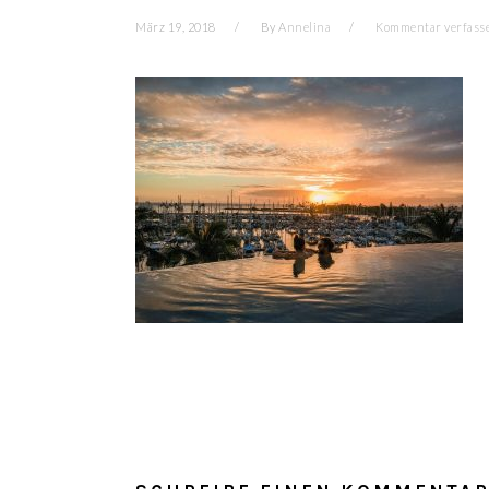
März 19, 2018
By
Annelina
Kommentar verfass
LESER-
INTERAKTIONEN