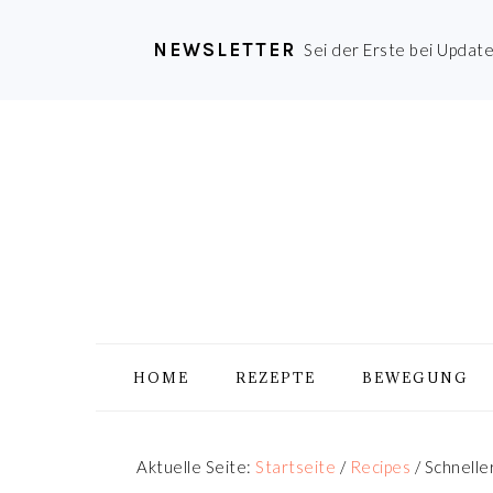
NEWSLETTER
Sei der Erste bei Updat
Zur
Skip
Zur
Zur
Hauptnavigation
to
Hauptsidebar
Fußzeile
springen
main
springen
springen
content
HOME
REZEPTE
BEWEGUNG
Aktuelle Seite:
Startseite
/
Recipes
/
Schnelle