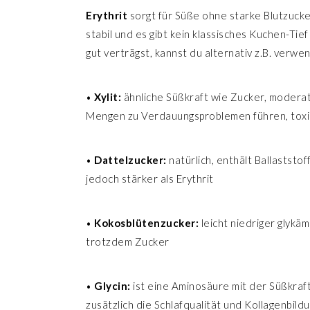
Erythrit
sorgt für Süße ohne starke Blutzucke
stabil und es gibt kein klassisches Kuchen-Tie
gut verträgst, kannst du alternativ z.B. verwe
•
Xylit:
ähnliche Süßkraft wie Zucker, moderat
Mengen zu Verdauungsproblemen führen, toxi
•
Dattelzucker:
natürlich, enthält Ballastst
jedoch stärker als Erythrit
•
Kokosblütenzucker:
leicht niedriger glykä
trotzdem Zucker
•
Glycin:
ist eine Aminosäure mit der Süßkraft
zusätzlich die Schlafqualität und Kollagenbild