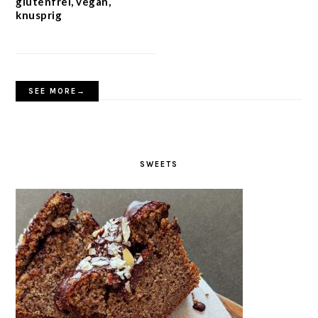
glutenfrei, vegan,
knusprig
SEE MORE→
SWEETS