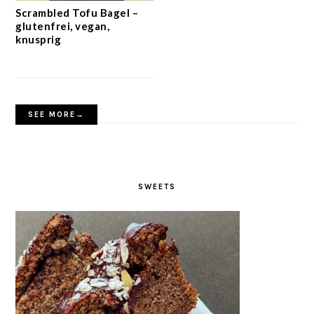
Scrambled Tofu Bagel –
glutenfrei, vegan,
knusprig
SEE MORE→
SWEETS