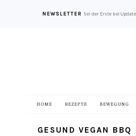
NEWSLETTER
Sei der Erste bei Updat
Zur
Skip
Zur
Zur
Hauptnavigation
to
Hauptsidebar
Fußzeile
springen
main
springen
springen
content
HOME
REZEPTE
BEWEGUNG
GESUND VEGAN BBQ