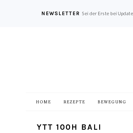
NEWSLETTER
Sei der Erste bei Updat
Zur
Skip
Zur
Zur
Hauptnavigation
to
Hauptsidebar
Fußzeile
springen
main
springen
springen
content
HOME
REZEPTE
BEWEGUNG
YTT 100H BALI