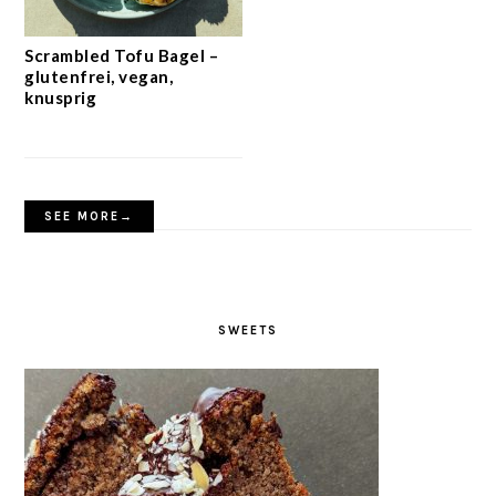
Scrambled Tofu Bagel –
glutenfrei, vegan,
knusprig
SEE MORE→
SWEETS