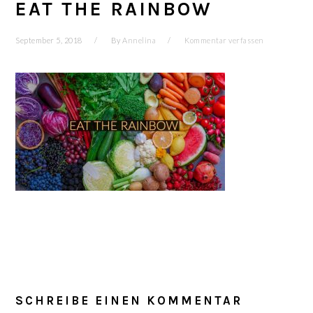
EAT THE RAINBOW
September 5, 2018
By
Annelina
Kommentar verfassen
LESER-
INTERAKTIONEN
SCHREIBE EINEN KOMMENTAR