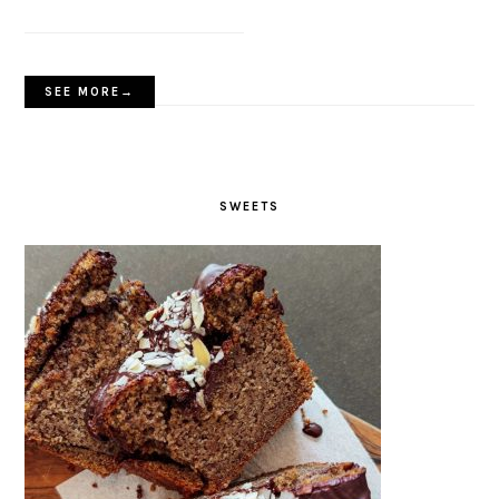
SEE MORE→
SWEETS