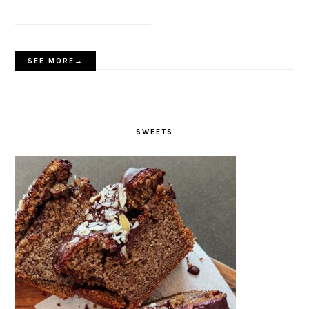
SEE MORE→
SWEETS