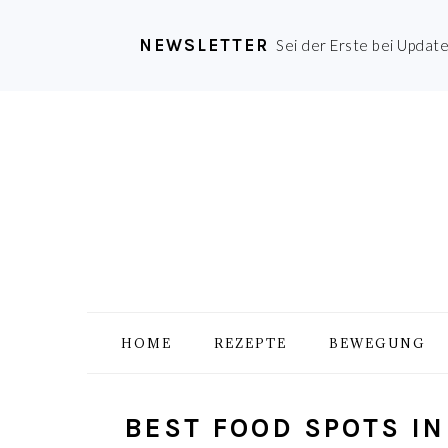
NEWSLETTER
Sei der Erste bei Updat
Zur
Skip
Zur
Zur
Hauptnavigation
to
Hauptsidebar
Fußzeile
springen
main
springen
springen
content
HOME
REZEPTE
BEWEGUNG
BEST FOOD SPOTS IN