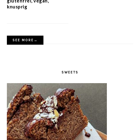
glutenfrei, vegan,
knusprig
SEE MORE→
SWEETS