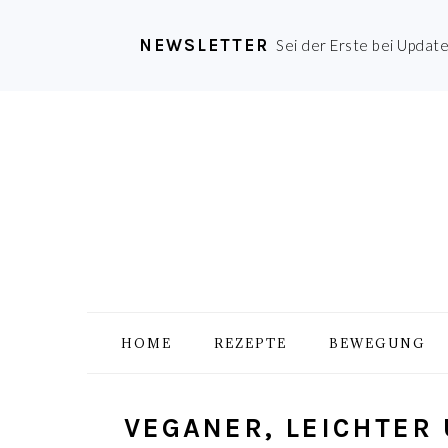
NEWSLETTER
Sei der Erste bei Updat
Zur
Skip
Zur
Zur
Hauptnavigation
to
Hauptsidebar
Fußzeile
springen
main
springen
springen
content
HOME
REZEPTE
BEWEGUNG
VEGANER, LEICHTER