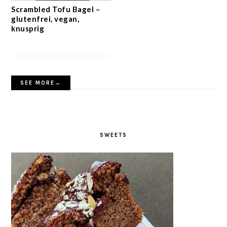
Scrambled Tofu Bagel –
glutenfrei, vegan,
knusprig
SEE MORE→
SWEETS