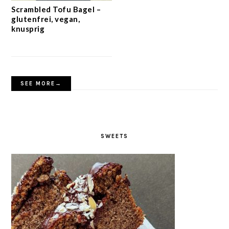
Scrambled Tofu Bagel –
glutenfrei, vegan,
knusprig
SEE MORE→
SWEETS