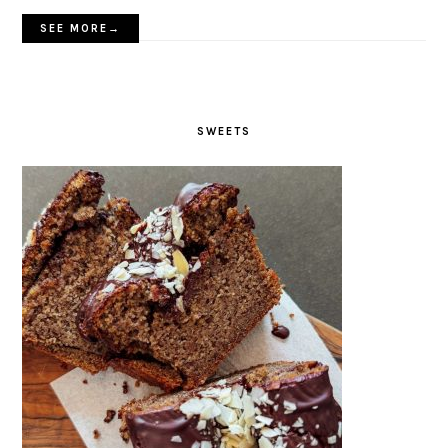
SEE MORE→
SWEETS