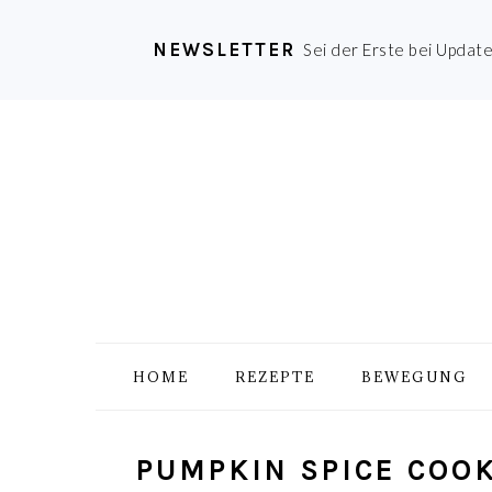
NEWSLETTER
Sei der Erste bei Updat
Zur
Skip
Zur
Zur
Hauptnavigation
to
Hauptsidebar
Fußzeile
springen
main
springen
springen
content
HOME
REZEPTE
BEWEGUNG
PUMPKIN SPICE COO