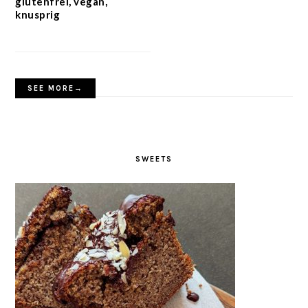
glutenfrei, vegan,
knusprig
SEE MORE→
SWEETS