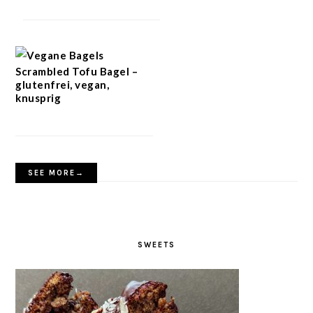
Scrambled Tofu Bagel –
glutenfrei, vegan,
knusprig
SEE MORE→
SWEETS