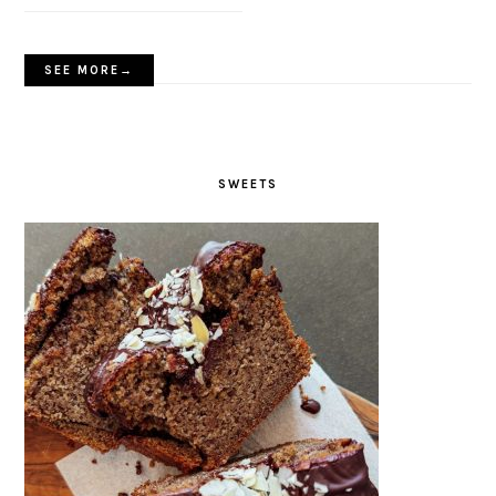
SEE MORE→
SWEETS