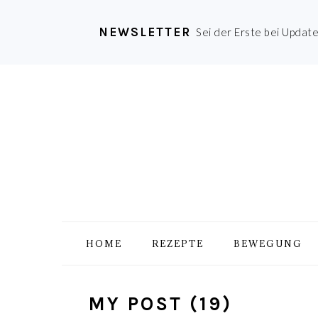
NEWSLETTER
Sei der Erste bei Updat
Zur
Skip
Zur
Zur
Hauptnavigation
to
Hauptsidebar
Fußzeile
springen
main
springen
springen
content
HOME
REZEPTE
BEWEGUNG
MY POST (19)