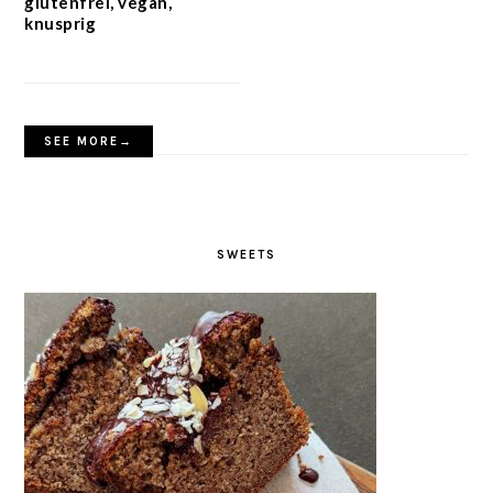
glutenfrei, vegan,
knusprig
SEE MORE→
SWEETS