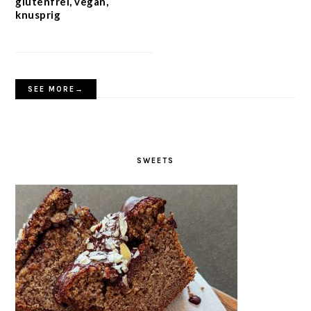
glutenfrei, vegan,
knusprig
SEE MORE→
SWEETS