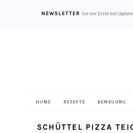
NEWSLETTER
Sei der Erste bei Updat
Zur
Skip
Zur
Zur
Hauptnavigation
to
Hauptsidebar
Fußzeile
springen
main
springen
springen
content
HOME
REZEPTE
BEWEGUNG
SCHÜTTEL PIZZA TE