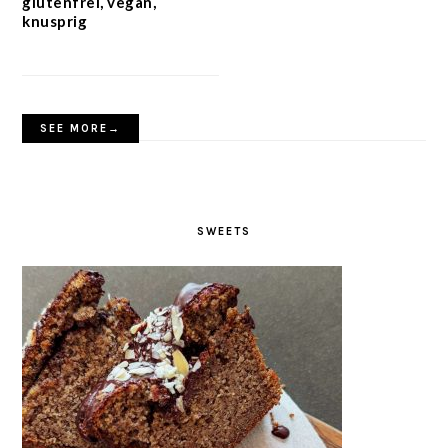
glutenfrei, vegan,
knusprig
SEE MORE→
SWEETS