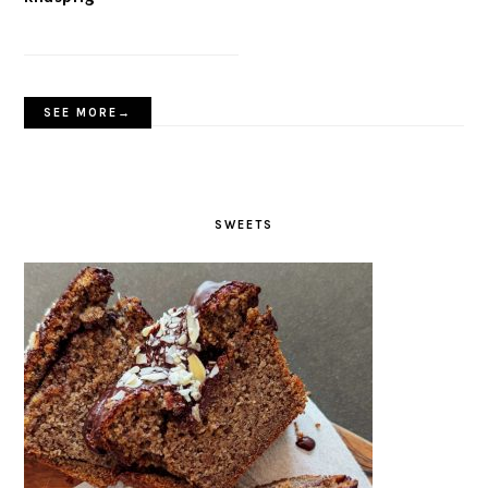
SEE MORE→
SWEETS