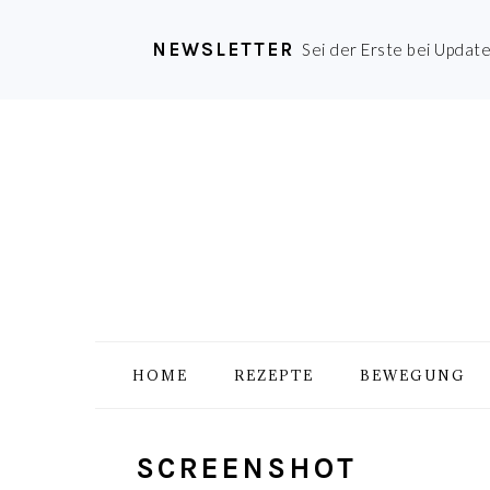
NEWSLETTER
Sei der Erste bei Updat
Zur
Skip
Zur
Zur
Hauptnavigation
to
Hauptsidebar
Fußzeile
springen
main
springen
springen
content
HOME
REZEPTE
BEWEGUNG
SCREENSHOT