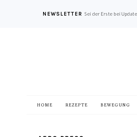
NEWSLETTER
Sei der Erste bei Updat
Zur
Skip
Zur
Zur
Hauptnavigation
to
Hauptsidebar
Fußzeile
springen
main
springen
springen
content
HOME
REZEPTE
BEWEGUNG