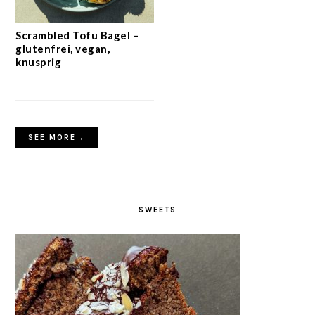
Scrambled Tofu Bagel –
glutenfrei, vegan,
knusprig
SEE MORE→
SWEETS