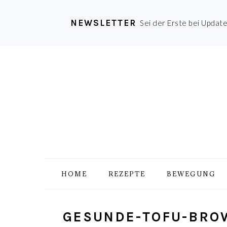
NEWSLETTER
Sei der Erste bei Updat
Zur
Skip
Zur
Zur
Hauptnavigation
to
Hauptsidebar
Fußzeile
springen
main
springen
springen
content
HOME
REZEPTE
BEWEGUNG
GESUNDE-TOFU-BRO