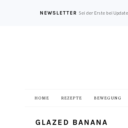
NEWSLETTER
Sei der Erste bei Updat
Zur
Skip
Zur
Zur
Hauptnavigation
to
Hauptsidebar
Fußzeile
springen
main
springen
springen
content
HOME
REZEPTE
BEWEGUNG
GLAZED BANANA