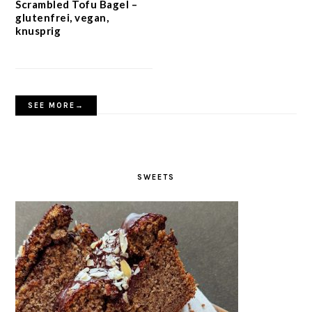
Scrambled Tofu Bagel –
glutenfrei, vegan,
knusprig
SEE MORE→
SWEETS