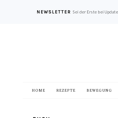
NEWSLETTER
Sei der Erste bei Updat
Zur
Skip
Zur
Zur
Hauptnavigation
to
Hauptsidebar
Fußzeile
springen
main
springen
springen
content
HOME
REZEPTE
BEWEGUNG