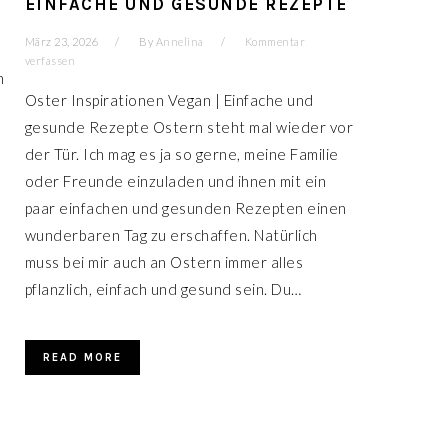
EINFACHE UND GESUNDE REZEPTE
März 23, 2026
By
Annelina
Kommentar
verfassen
n
Oster Inspirationen Vegan | Einfache und
gesunde Rezepte Ostern steht mal wieder vor
der Tür. Ich mag es ja so gerne, meine Familie
oder Freunde einzuladen und ihnen mit ein
paar einfachen und gesunden Rezepten einen
wunderbaren Tag zu erschaffen. Natürlich
muss bei mir auch an Ostern immer alles
pflanzlich, einfach und gesund sein. Du…
READ MORE