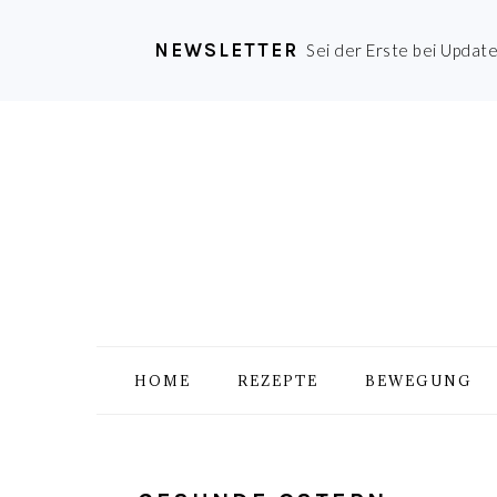
NEWSLETTER
Sei der Erste bei Updat
Zur
Skip
Zur
Zur
Hauptnavigation
to
Hauptsidebar
Fußzeile
springen
main
springen
springen
content
HOME
REZEPTE
BEWEGUNG