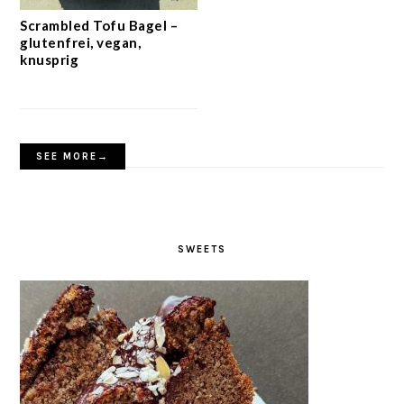
Scrambled Tofu Bagel –
glutenfrei, vegan,
knusprig
SEE MORE→
SWEETS