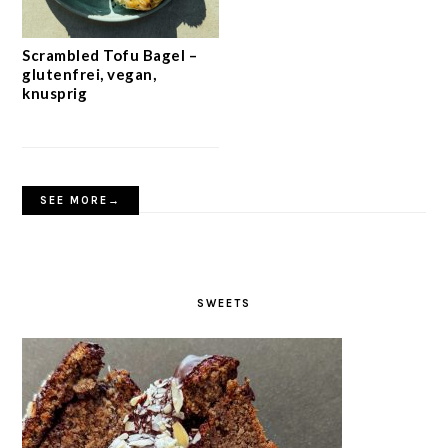
Scrambled Tofu Bagel –
glutenfrei, vegan,
knusprig
SEE MORE→
SWEETS