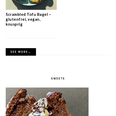
Scrambled Tofu Bagel –
glutenfrei, vegan,
knusprig
SEE MORE→
SWEETS