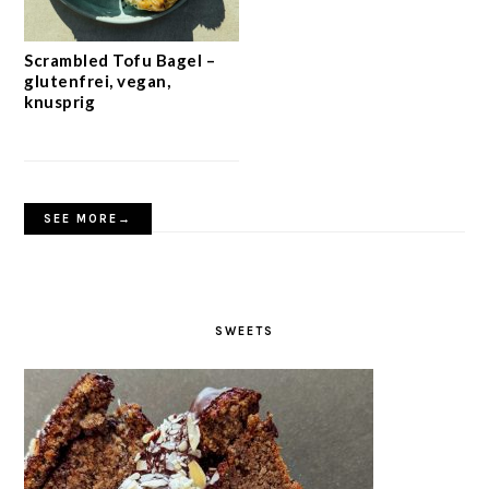
Scrambled Tofu Bagel –
glutenfrei, vegan,
knusprig
SEE MORE→
SWEETS