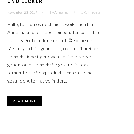
UND LECKER
November 23, 2019
By
Annelina
1 Kommentar
Hallo, falls du es noch nicht weißt, ich bin
Annelina und ich liebe Tempeh. Tempeh ist nun
s
mal das Protein der Zukunft 🙂 So meine
Meinung. Ich frage mich ja, ob ich mit meiner
Tempeh Liebe irgendwann auf die Nerven
gehen kann. Tempeh: So gesund ist das
fermentierte Sojaprodukt Tempeh – eine
gesunde Alternative in der…
READ MORE