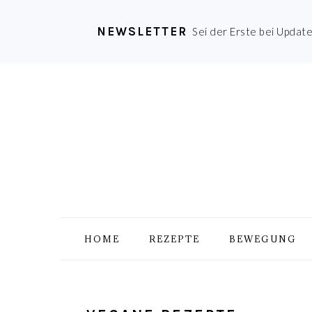
NEWSLETTER
Sei der Erste bei Updat
Zur
Skip
Zur
Zur
Hauptnavigation
to
Hauptsidebar
Fußzeile
springen
main
springen
springen
content
HOME
REZEPTE
BEWEGUNG