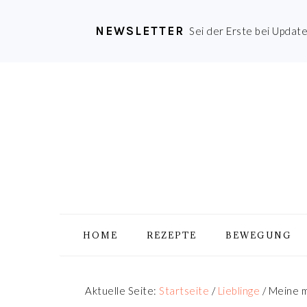
NEWSLETTER
Sei der Erste bei Updat
Zur
Skip
Zur
Zur
Hauptnavigation
to
Hauptsidebar
Fußzeile
springen
main
springen
springen
content
HOME
REZEPTE
BEWEGUNG
Aktuelle Seite:
Startseite
/
Lieblinge
/
Meine m