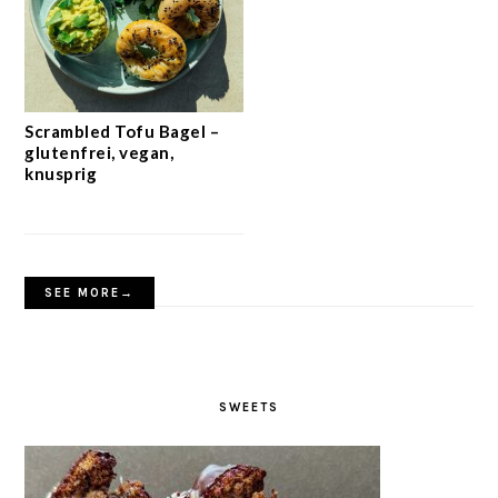
Scrambled Tofu Bagel –
glutenfrei, vegan,
knusprig
SEE MORE→
SWEETS