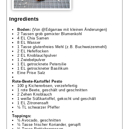
Ingredients
Boden:
(Von @Edgarraw mit kleinen Änderungen)
2 Tassen grob gemixter Blumenkohl
4 EL Chia Samen
8 EL Wasser
1 Tasse glutenfreies Mehl (z.B. Buchweizenmehl)
2 EL Hefeflocken
2 EL Knoblauchpulver
1 Zwiebelpulver
1 EL getrocknete Petersilie
1 EL getrockneter Basilikum
Eine Prise Salz
Rote-Beete-Kartoffel Pesto
100 g Kichererbsen, verzehrfertig
1 rote Beete, geschält und geschnitten
2 Zehen Knoblauch
1 weiße Süßkartoffel, gekocht und geschält
1 EL Zitronensaft
½ TL schwarzer Pfeffer
Toppings:
½ Avocado, geschnitten
½ Tasse frischer Koriander, gerupft
½ Tasse Rettichsprossen