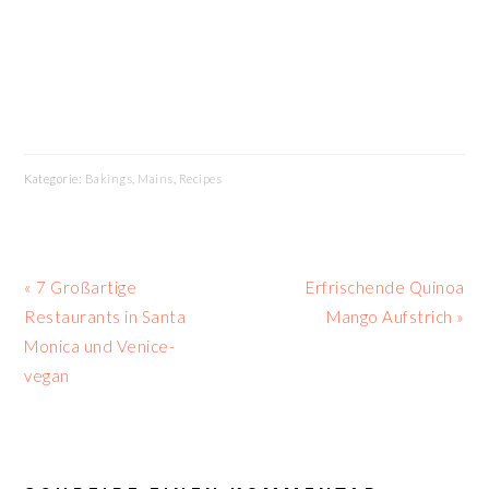
Kategorie:
Bakings
,
Mains
,
Recipes
Vorheriger
Nächster
« 7 Großartige
Erfrischende Quinoa
Beitrag:
Beitrag:
Restaurants in Santa
Mango Aufstrich »
Monica und Venice-
vegan
LESER-