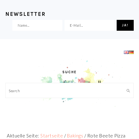
NEWSLETTER
Zur
Skip
Zur
Zur
Hauptnavigation
to
Hauptsidebar
Fußzeile
springen
main
springen
springen
content
SUCHE
Search
Aktuelle Seite:
Startseite
/
Bakings
/
Rote Beete Pizza