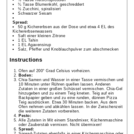
¼ Tasse Blumenkohl, geschreddert
½ Zucchini, spiralisiert
Schwarzer Sesam
Spread:
50 g Kichererbsen aus der Dose und etwa 4 EL des
Kichererbsenwassers
Saft einer kleinen Zitrone
1 EL Tahin
1 EL Agavensirup
Salz, Pfeffer und Knoblauchpulver zum abschmecken
Instructions
Ofen auf 200° Grad Celsius vorheizen.
Boden:
Chia-Samen und Wasser in einer Tasse vermischen und
10 Minuten unter Rühren quellen lassen. Anderen
Zutaten in einer großen Schüssel vermischen. Chia-Gel
hinzugeben und zu einem Teig kneten. Teig auf ein
Backpapier geben und zu eine runden, dünnen Pizza
Teig ausdrücken. Etwa 30 Minuten backen. Aus dem
Ofen nehmen und abkühlen lassen. In der Zwischenzeit
die weiteren Zutaten vorbereiten.
Pesto:
Alle Zutaten in Mit einem Standmixer, Küchenmaschine
oder Zauberstab vermixen. Nicht übermixen!
Spread:
Spread-Zutaten ebenfalls in einer Küchenmaschine oder