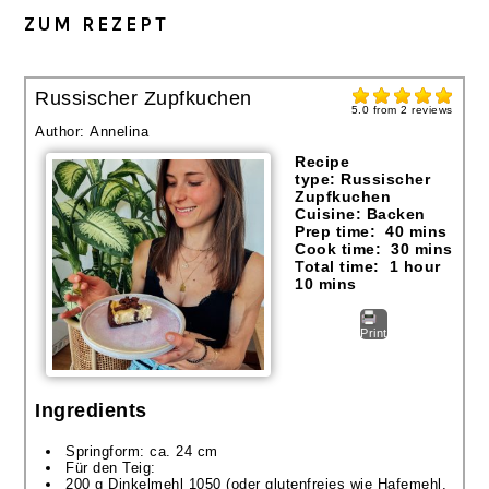
ZUM REZEPT
Russischer Zupfkuchen
5.0
from
2
reviews
Author:
Annelina
Recipe
type:
Russischer
Zupfkuchen
Cuisine:
Backen
Prep time:
40 mins
Cook time:
30 mins
Total time:
1 hour
10 mins
Print
Ingredients
Springform: ca. 24 cm
Für den Teig:
200 g Dinkelmehl 1050 (oder glutenfreies wie Hafemehl,