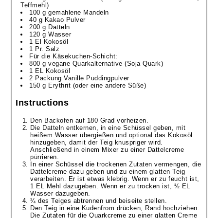
Teffmehl)
100 g gemahlene Mandeln
40 g Kakao Pulver
200 g Datteln
120 g Wasser
1 El Kokosöl
1 Pr. Salz
Für die Käsekuchen-Schicht:
800 g vegane Quarkalternative (Soja Quark)
1 EL Kokosöl
2 Packung Vanille Puddingpulver
150 g Erythrit (oder eine andere Süße)
Instructions
Den Backofen auf 180 Grad vorheizen.
Die Datteln entkernen, in eine Schüssel geben, mit
heißem Wasser übergießen und optional das Kokosöl
hinzugeben, damit der Teig knuspriger wird.
Anschließend in einem Mixer zu einer Dattelcreme
pürrieren.
In einer Schüssel die trockenen Zutaten vermengen, die
Dattelcreme dazu geben und zu einem glatten Teig
verarbeiten. Er ist etwas klebrig. Wenn er zu feucht ist,
1 EL Mehl dazugeben. Wenn er zu trocken ist, ½ EL
Wasser dazugeben.
¼ des Teiges abtrennen und beiseite stellen.
Den Teig in eine Kudenfrom drücken, Rand hochziehen.
Die Zutaten für die Quarkcreme zu einer glatten Creme