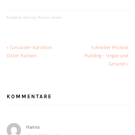
Kategorie:
Bakings
,
Recipes
,
Sweets
Vorheriger
Nächster
« Gesunder Karotten
Schneller Protein
Beitrag:
Beitrag:
Oster Kuchen
Pudding – Vegan und
Gesund »
LESER-
INTERAKTIONEN
KOMMENTARE
Hanna