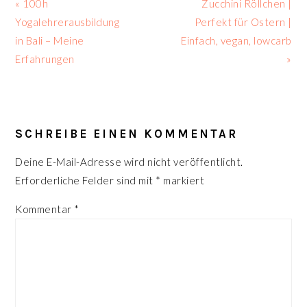
Vorheriger
Nächster
« 100h
Zucchini Röllchen |
Beitrag:
Beitrag:
Yogalehrerausbildung
Perfekt für Ostern |
in Bali – Meine
Einfach, vegan, lowcarb
Erfahrungen
»
LESER-
INTERAKTIONEN
SCHREIBE EINEN KOMMENTAR
Deine E-Mail-Adresse wird nicht veröffentlicht.
Erforderliche Felder sind mit
*
markiert
Kommentar
*