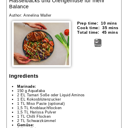
Hasselbacks und Ofengemüse für mehr
Balance
Author:
Annelina Waller
Prep time:
10 mins
Cook time:
35 mins
Total time:
45 mins
Print
Ingredients
Marinade:
150 g Aquafaba
2 EL Tamari Soße oder Liquid Aminos
1 EL Kokosblütenzucker
1 TL Miso Paste (optional)
1,5 TL Knoblauchflocken
1,5 TL Harissa Pulver
1 TL Chilli Flocken
2 TL Schwarzkümmel
Gemüse: