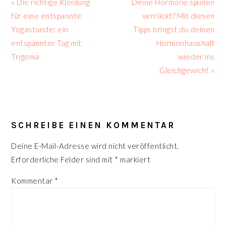
Vorheriger
Nächster
« Die richtige Kleidung
Deine Hormone spielen
Beitrag:
Beitrag:
für eine entspannte
verrückt? Mit diesen
Yogastunde: ein
Tipps bringst du deinen
entspannter Tag mit
Hormonhaushalt
Trigema
wieder ins
Gleichgewicht »
LESER-
INTERAKTIONEN
SCHREIBE EINEN KOMMENTAR
Deine E-Mail-Adresse wird nicht veröffentlicht.
Erforderliche Felder sind mit
*
markiert
Kommentar
*