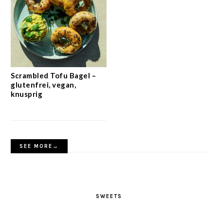
Scrambled Tofu Bagel –
glutenfrei, vegan,
knusprig
SEE MORE→
SWEETS