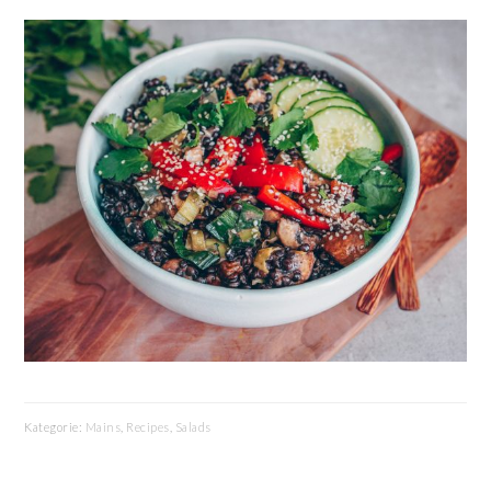
Kategorie:
Mains
,
Recipes
,
Salads