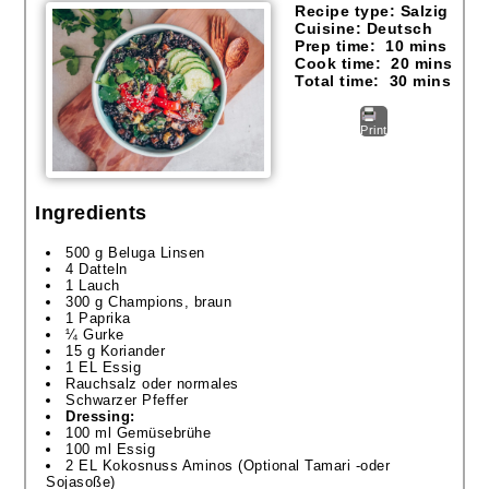
Recipe type:
Salzig
Cuisine:
Deutsch
Prep time:
10 mins
Cook time:
20 mins
Total time:
30 mins
Print
Ingredients
500 g Beluga Linsen
4 Datteln
1 Lauch
300 g Champions, braun
1 Paprika
¼ Gurke
15 g Koriander
1 EL Essig
Rauchsalz oder normales
Schwarzer Pfeffer
Dressing:
100 ml Gemüsebrühe
100 ml Essig
2 EL Kokosnuss Aminos (Optional Tamari -oder
Sojasoße)