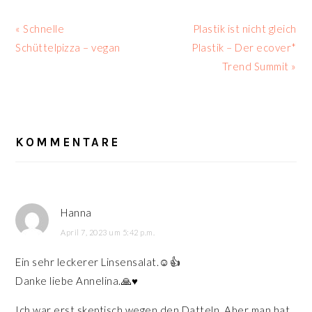
Vorheriger
Nächster
« Schnelle
Plastik ist nicht gleich
Beitrag:
Beitrag:
Schüttelpizza – vegan
Plastik – Der ecover*
Trend Summit »
LESER-
INTERAKTIONEN
KOMMENTARE
Hanna
April 7, 2023 um 5:42 p.m.
Ein sehr leckerer Linsensalat.☺️👍
Danke liebe Annelina.🙏♥️
Ich war erst skeptisch wegen den Datteln. Aber man hat